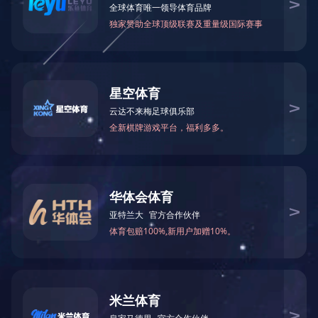
LINKS
{dede:flink titlelen='80' row='24' type='text'}
{/dede:flink}
[field:link/]
TAGS
在线咨询
关于我们
产品与服务
企业实力
0769-22891678